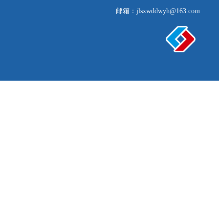
邮箱：jlsxwddwyh@163.com