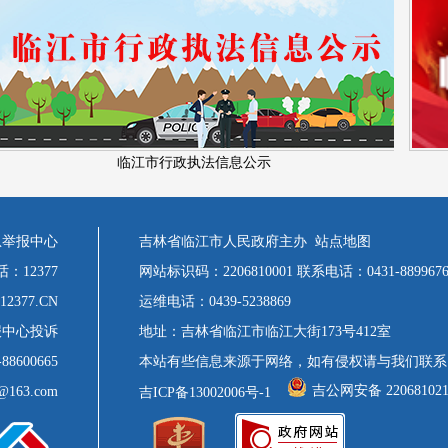
临江市行政执法信息公示
息举报中心
吉林省临江市人民政府主办
站点地图
话：12377
网站标识码：2206810001 联系电话：0431-8899676
2377.CN
运维电话：0439-5238869
报中心投诉
地址：吉林省临江市临江大街173号412室
88600665
本站有些信息来源于网络，如有侵权请与我们联系
吉公网安备 220681021
@163.com
吉ICP备13002006号-1