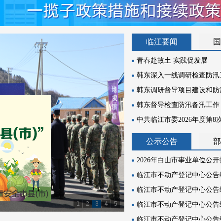
临江要闻
国
青春赴故土 实践促发展
韩东深入一线调研检查防汛
韩东调研督导项目建设和防
韩东督导检查防汛备汛工作
中共临江市委2026年度第
公示公告
部
2026年白山市事业单位公开
临江市不动产登记中心公告编号
临江市不动产登记中心公告编号
1
2
3
4
5
临江市不动产登记中心公告编号
临江市不动产登记中心公告编号