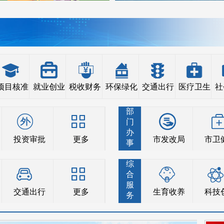
项目核准
就业创业
税收财务
环保绿化
交通出行
医疗卫生
社
部
门
办
投资审批
更多
市发改局
市卫
事
综
合
服
交通出行
更多
生育收养
科技
务