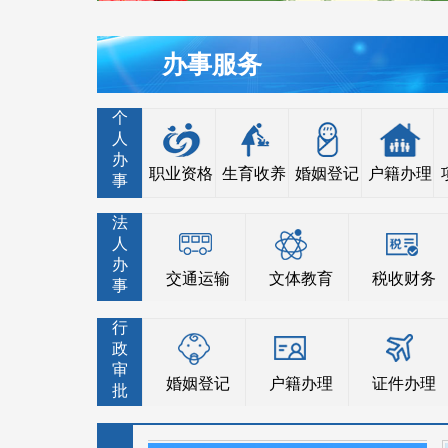
办事服务
个
人
办
职业资格
生育收养
婚姻登记
户籍办理
事
法
人
办
交通运输
文体教育
税收财务
事
行
政
审
婚姻登记
户籍办理
证件办理
批