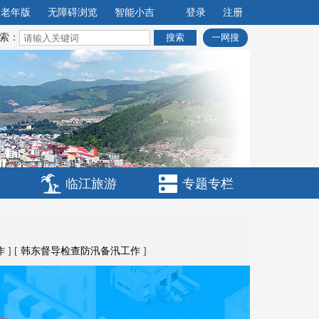
老年版
无障碍浏览
智能小吉
登录
注册
索：
一网搜
临江旅游
专题专栏
作
] [
韩东督导检查防汛备汛工作
]