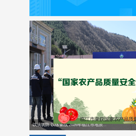
关闭
以演筑防 以练备战 2026年临江市地质...
青春赴故土 实践促发展
临江市第十届人民代表大会第七次会议...
临江市举行首届青少年人工智能竞赛
“振兴边疆 薪火相传”西部计划志愿...