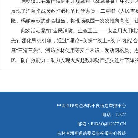
启动仪式在激情澎湃的开场鼓舞《战鼓催征》中拉开序
展现了消防指战员敢打必胜的过硬素质；二重唱《人民需
险、竭诚奉献的使命担当，将现场氛围一次次推向高潮，让
此次活动紧扣“全民消防、生命至上——安全用火用电”
先行强化思想引领，通过“理论+实操”“线上+线下”相
庭“三清三关”、消防器材使用等安全常识，发动网格员、
民自防自救能力，助力实现火灾起数和财产损失连年下降
中国互联网违法和不良信息举报中心
电话：12377
邮箱：JUBAO@12377.CN
吉林省新闻道德委员会举报中心投诉