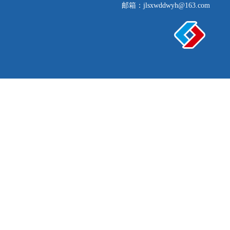
邮箱：jlsxwddwyh@163.com