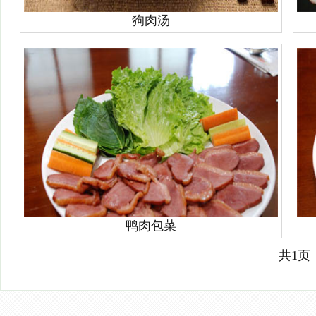
狗肉汤
鸭肉包菜
共1页